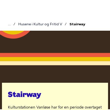
Gå
til
hovedindhold
Husene i Kultur og Fritid V
Stairway
Brødkrumme
Stairway
Stairway
Kulturstationen Vanløse har for en periode overtaget