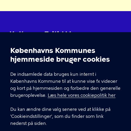
Kultur og Fritid V
Find dit lokale kulturhus eller idrætsanlæg gennem
Københavns Kommunes
menupunktet 'Huse'. På husenes sider finder du
Cookieindstillinger
hjemmeside bruger cookies
kontaktoplysninger, åbningstider osv.
De indsamlede data bruges kun internt i
KONTAKT
Københavns Kommune til at kunne vise fx videoer
og kort på hjemmesiden og forbedre den generelle
Københavns Kommune Nyropsgade 3, 1602
brugeroplevelse.
Læs hele vores cookiepolitik her
København V
Du kan ændre dine valg senere ved at klikke på
33 66 33 66
'Cookieindstillinger', som du finder som link
nederst på siden.