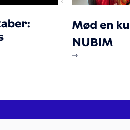
kaber:
Mød en ku
s
NUBIM