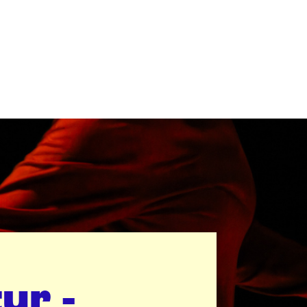
mme
ur -