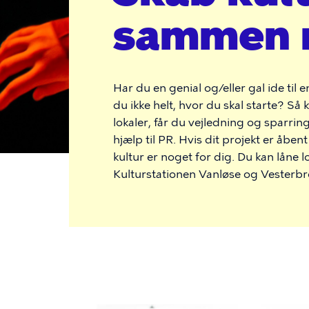
vi
sammen 
gør
det
Har du en genial og/eller gal ide til
du ikke helt, hvor du skal starte? Så 
sammen
lokaler, får du vejledning og sparrin
hjælp til PR. Hvis dit projekt er åben
kultur er noget for dig. Du kan låne 
Kulturstationen Vanløse og Vesterbr