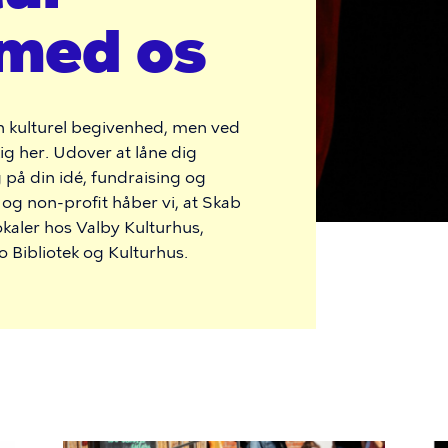
med os
 en kulturel begivenhed, men ved
kig her. Udover at låne dig
g på din idé, fundraising og
t og non-profit håber vi, at Skab
lokaler hos Valby Kulturhus,
o Bibliotek og Kulturhus.