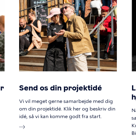
er
Send os din projektidé
L
Vi vil meget gerne samarbejde med dig
om din projektidé. Klik her og beskriv din
N
idé, så vi kan komme godt fra start.
s
K
B