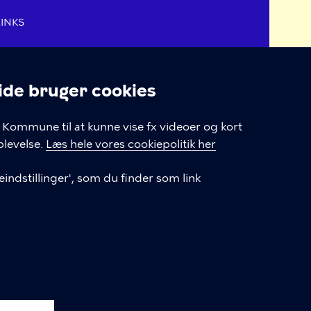
LINKS
Tilmeld dig vores nyhedsbrev
e bruger cookies
Tilgængelighedserklæring
linger
Kommune til at kunne vise fx videoer og kort
Cookiepolitik
levelse.
Læs hele vores cookiepolitik her
Cookieindstillinger
indstillinger', som du finder som link