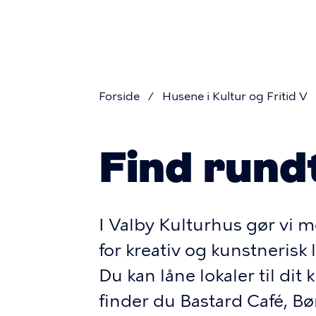
Primær
Gå
V
til
navigation
hovedindhold
Forside
Husene i Kultur og Fritid V
Brødkru
Find rundt
I Valby Kulturhus gør vi 
for kreativ og kunstnerisk
Du kan låne lokaler til dit
finder du Bastard Café, Bø