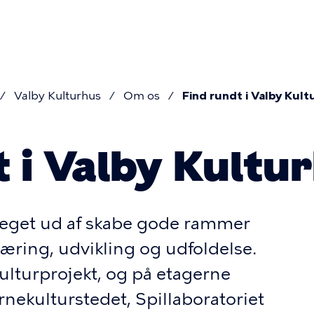
Valby Kulturhus
Om os
Find rundt i Valby Kul
mme
 i Valby Kultu
meget ud af skabe gode rammer
 læring, udvikling og udfoldelse.
 kulturprojekt, og på etagerne
rnekulturstedet, Spillaboratoriet