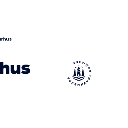
turhus
rhus