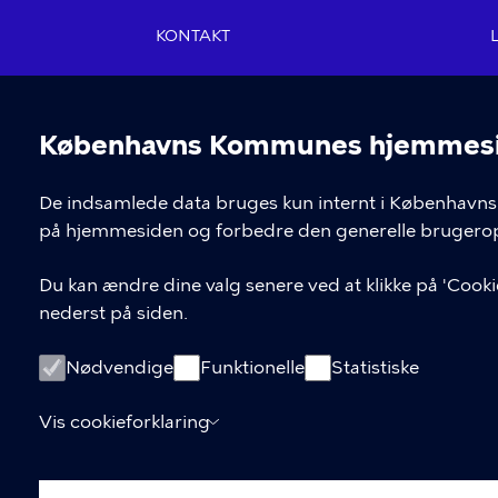
KONTAKT
Københavns Kommune
Nyropsgade 3, 1602
Københavns Kommunes hjemmesid
København V
Cookieindstil
De indsamlede data bruges kun internt i Københavns 
33 66 33 66
på hjemmesiden og forbedre den generelle brugerop
Du kan ændre dine valg senere ved at klikke på 'Cookie
nederst på siden.
Nødvendige
Funktionelle
Statistiske
Vis cookieforklaring