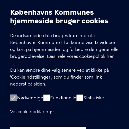
Find dit lokale kulturhus eller idrætsanlæg gennem
Københavns Kommunes
Cookieindstillinger
menupunktet 'Huse'. På husenes sider finder du
hjemmeside bruger cookies
kontaktoplysninger, åbningstider osv.
De indsamlede data bruges kun internt i
KONTAKT
Københavns Kommune til at kunne vise fx videoer
og kort på hjemmesiden og forbedre den generelle
Københavns Kommune Nyropsgade 3, 1602
brugeroplevelse.
Læs hele vores cookiepolitik her
København V
Du kan ændre dine valg senere ved at klikke på
33 66 33 66
'Cookieindstillinger', som du finder som link
nederst på siden.
LINKS
Nødvendige
Funktionelle
Statistiske
Tilmeld dig vores nyhedsbrev
Vis cookieforklaring
Tilgængelighedserklæring