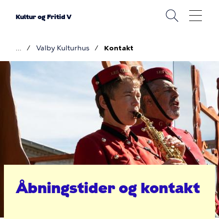
Gå
til
Kultur og Fritid V
hovedindhold
Valby Kulturhus
Kontakt
Brødkrumme
Åbningstider
og
kontakt
-
Valby
Kulturhus
Åbningstider og kontakt