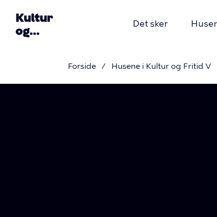
Gå
Kultur
til
Det sker
Husene
og
hovedindhold
Primær
Fritid
V
Forside
Husene i Kultur og Fritid V
navigation
Brødkru
Det
sker
i