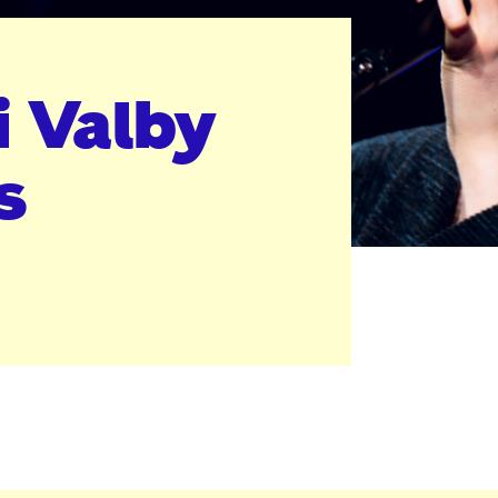
i Valby
s