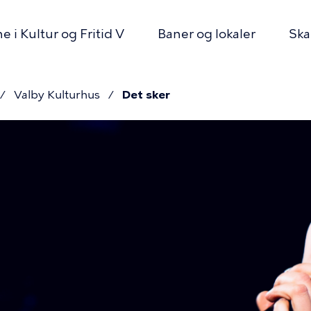
 i Kultur og Fritid V
Baner og lokaler
Ska
Valby Kulturhus
Det sker
mme